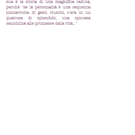
sua è la storia di una magnifica caduta,
perché "se la personalità è una sequenza
ininterrotta di gesti riusciti, c'era in lui
qualcosa di splendido, una spiccata
sensibilità alle promesse della vita..."
Sede legale: Lungotevere Flaminio, 22 - Roma
Posta: Alessandro Fabrizi - Lungotevere Flaminio, 22 - Roma