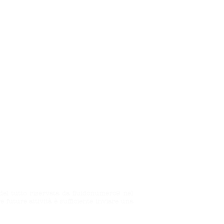
 del tutto riservata da fluidonumero9 nel
 future attività è sufficiente inviare una