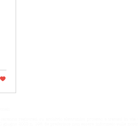
onali
saranno registrati su archivio elettronico protetto e trattati in via
30 giugno 2003 n. 196. Se preferisce non essere informato sulle nostre