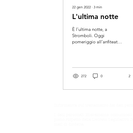
22 gen 2022
∙
3
min
L'ultima notte
È l’ultima notte, a
Stromboli. Oggi
pomeriggio all’anfiteatro
abbiamo incontrato il
pubblico con le nostre
Variazioni da Piramo e
Tisbe,...
272
0
2
Informativa sul trattamento dei dati pers
I dati personali liberamente comunicati 
pieno rispetto della Decreto Legislativo 
mail di disdetta.