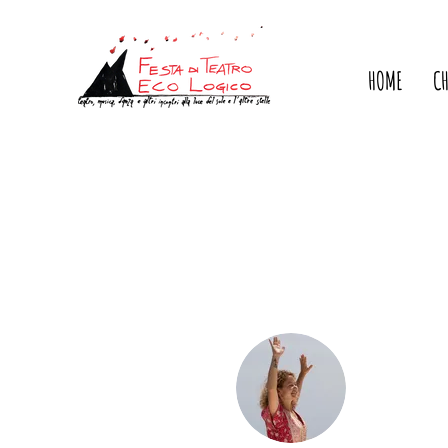
HOME
C
Maria 
0
Follower