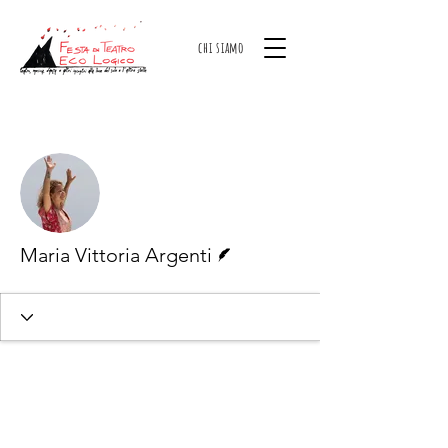
chi siamo
Altre azioni
Segui
Redattore
Maria Vittoria Argenti