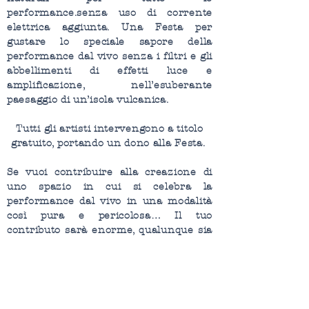
performance.senza uso di corrente
elettrica aggiunta. Una Festa per
gustare lo speciale sapore della
performance dal vivo senza i filtri e gli
abbellimenti di effetti luce e
amplificazione, nell’esuberante
paesaggio di un’isola vulcanica.
Tutti gli artisti intervengono a titolo
gratuito, portando un dono alla Festa.
Se vuoi contribuire alla creazione di
uno spazio in cui si celebra la
performance dal vivo in una modalità
così pura e pericolosa…
Il tuo
contributo sarà enorme, qualunque sia
l’ammontare (dai 10 euro per una
corsa in taxi all’affito di casa e ufficio
per l’organizzazione, tra i 5.000 e i
7.000 euro)