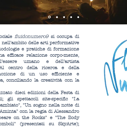
ociale
fluidonumero9
si occupa di
nell’ambito delle arti performative
todologie e pratiche di formazione
a efficace relazione corpo-mente,
ll’essere umano e dell’artista
 Al centro della ricerca e della
ozione di un uso efficiente e
a, conciliando la creatività con la
zzato dieci edizioni della Festa di
 gli spettacoli site-specific "La
cambiato", "Un sogno nella notte di
"Aminta" con la regia di Alessandro
speare on the Rocks" e "The Body
mboli" (presentati su SkyArte);