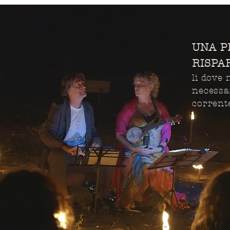
UNA P
RISPA
lì dove
necessa
corrente