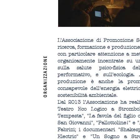
L’Associazione di Promozione S
ricerca, formazione e produzione 
con particolare attenzione a me
E
organicamente incentrate su un
sulla salute psico-fisica de
performativo, e sull’ecologia.
produzione è anche la prom
consapevole dell’energia elettric
sostenibilità ambientale.
O
R
G
A
N
I
Z
Z
A
Z
I
O
N
Dal 2013 l’Associazione ha reali
Teatro Eco Logico a Stromboli;
Tempesta", "La favola del figlio 
San Giovanni", "Pallottoline!" e 
Fabrizi; i documentari "Shake
Electric" e "Un Sogno a Stro