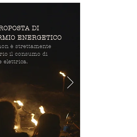
ROPOSTA DI
RMIO ENERGETICO
 non è strettamente
rio il consumo di
 elettrica.