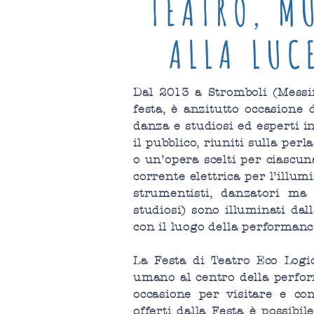
TEATRO, M
ALLA LUC
Dal 2013 a Stromboli (Messin
festa, è anzitutto occasione d
danza e studiosi ed esperti in 
il pubblico, riuniti sulla pe
o un’opera scelti per ciascuna
corrente elettrica per l’illum
strumentisti, danzatori ma a
studiosi) sono illuminati dall
con il luogo della performanc
La Festa di Teatro Eco Logic
umano al centro della perfor
occasione per visitare e co
offerti dalla Festa è possibi