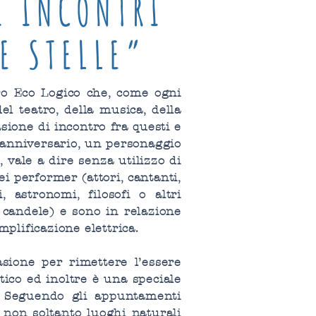
I INCONTRI
E STELLE”
tro Eco Logico che, come ogni
el teatro, della musica, della
asione di incontro fra questi e
n anniversario, un personaggio
, vale a dire senza utilizzo di
ei performer (attori, cantanti,
, astronomi, filosofi o altri
 e candele) e sono in relazione
amplificazione elettrica.
asione per rimettere l’essere
ico ed inoltre è una speciale
. Seguendo gli appuntamenti
: non soltanto luoghi naturali