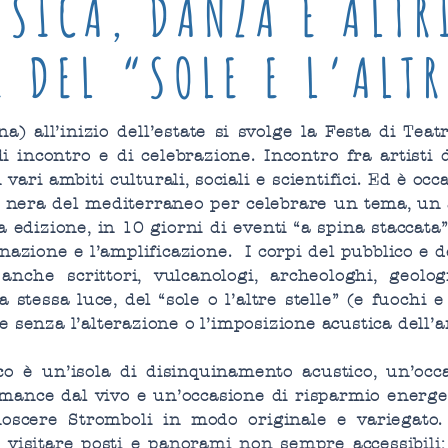
USICA, DANZA E ALTR
E DEL “SOLE E L’ALTR
a) all’inizio dell’estate si svolge la Festa di Tea
i incontro e di celebrazione. Incontro fra artisti d
vari ambiti culturali, sociali e scientifici. Ed è occ
rla nera del mediterraneo per celebrare un tema, u
 edizione, in 10 giorni di eventi “a spina staccata”
inazione e l’amplificazione. I corpi del pubblico e d
nche scrittori, vulcanologi, archeologhi, geologi
a stessa luce, del “sole o l’altre stelle” (e fuochi
e senza l’alterazione o l’imposizione acustica dell’
o è un’isola di disinquinamento acustico, un’occ
mance dal vivo e un’occasione di risparmio energet
noscere Stromboli in modo originale e variegato
le visitare posti e panorami non sempre accessibili